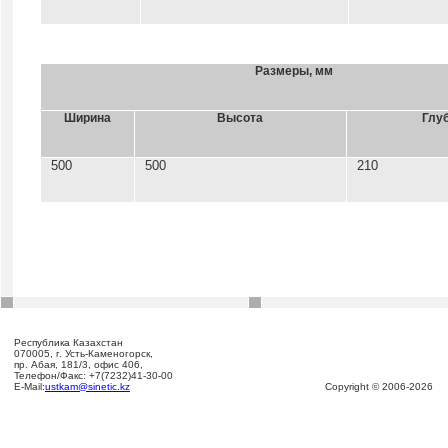
Размеры, мм
Ширина
Высота
Глу
500
500
210
Республика Казахстан
070005, г. Усть-Каменогорск,
пр. Абая, 181/3, офис 406,
Телефон/Факс: +7(7232)41-30-00
E-Mail:
ustkam@sinetic.kz
Copyright © 2006-2026